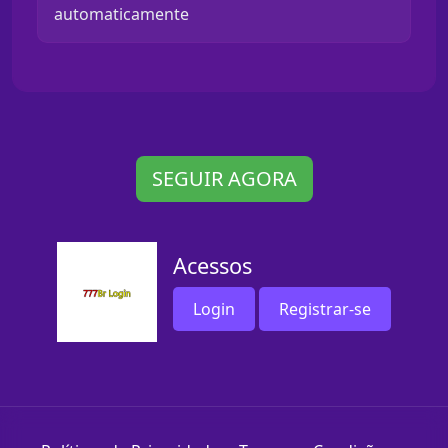
automaticamente
SEGUIR AGORA
Acessos
Login
Registrar-se