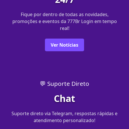
Fique por dentro de todas as novidades,
promoções e eventos da 777Br Login em tempo
real!
Ver Notícias
💬 Suporte Direto
Chat
Suporte direto via Telegram, respostas rápidas e
atendimento personalizado!