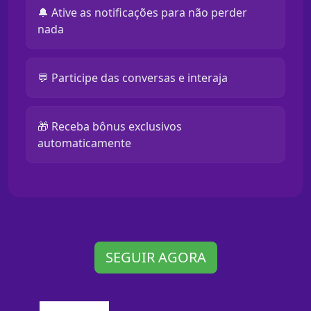
🔔 Ative as notificações para não perder
nada
💬 Participe das conversas e interaja
🎁 Receba bônus exclusivos
automaticamente
SEGUIR AGORA