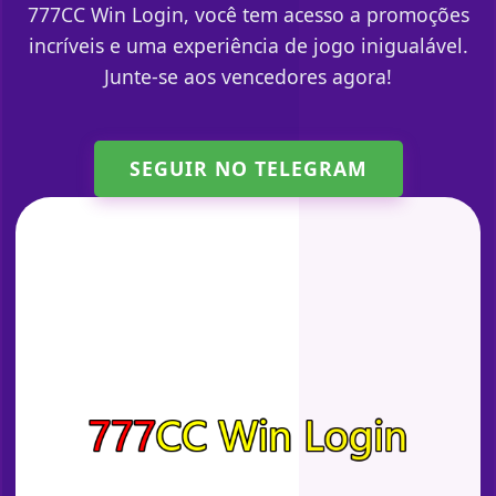
777CC Win Login, você tem acesso a promoções
incríveis e uma experiência de jogo inigualável.
Junte-se aos vencedores agora!
SEGUIR NO TELEGRAM