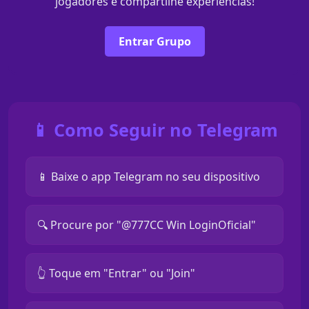
jogadores e compartilhe experiências!
Entrar Grupo
📱 Como Seguir no Telegram
📱 Baixe o app Telegram no seu dispositivo
🔍 Procure por "@777CC Win LoginOficial"
👆 Toque em "Entrar" ou "Join"