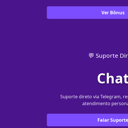
Ver Bônus
💬 Suporte Di
Cha
Suporte direto via Telegram, r
atendimento persona
Falar Suport