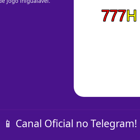
e jogo inigualável.
📱 Canal Oficial no Telegram!