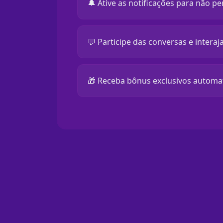
🔔 Ative as notificações para não p
💬 Participe das conversas e interaj
🎁 Receba bônus exclusivos autom