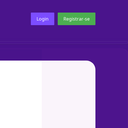
Login
Registrar-se