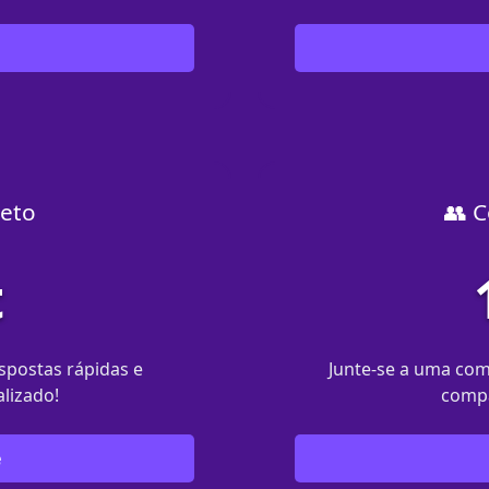
reto
👥 
t
espostas rápidas e
Junte-se a uma com
lizado!
compa
e