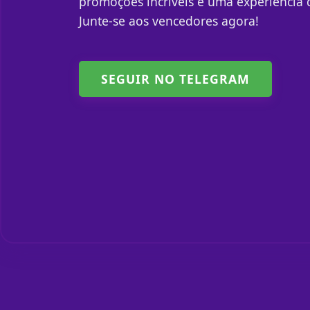
promoções incríveis e uma experiência d
Junte-se aos vencedores agora!
SEGUIR NO TELEGRAM