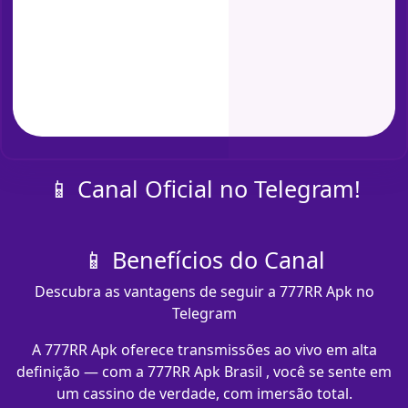
📱 Canal Oficial no Telegram!
📱 Benefícios do Canal
Descubra as vantagens de seguir a 777RR Apk no
Telegram
A 777RR Apk oferece transmissões ao vivo em alta
definição — com a 777RR Apk Brasil , você se sente em
um cassino de verdade, com imersão total.