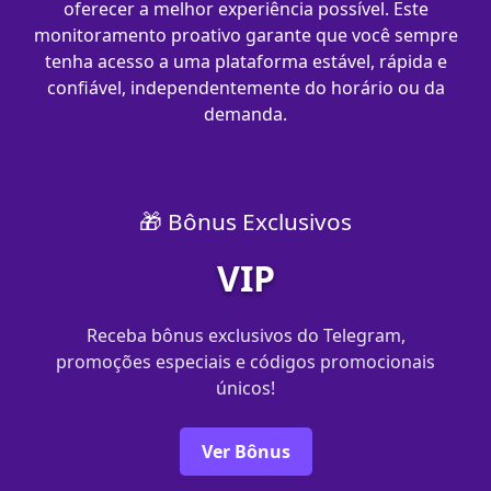
oferecer a melhor experiência possível. Este
monitoramento proativo garante que você sempre
tenha acesso a uma plataforma estável, rápida e
confiável, independentemente do horário ou da
demanda.
🎁 Bônus Exclusivos
VIP
Receba bônus exclusivos do Telegram,
promoções especiais e códigos promocionais
únicos!
Ver Bônus