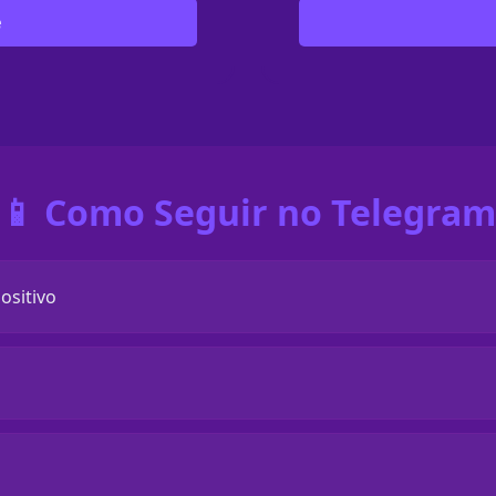
e
📱 Como Seguir no Telegram
ositivo