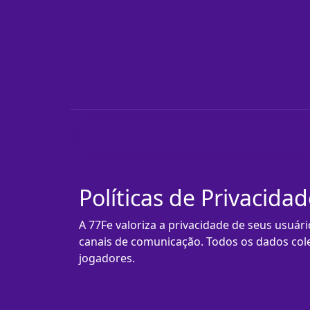
Políticas de Privacida
A 77Fe valoriza a privacidade de seus usuá
canais de comunicação. Todos os dados cole
jogadores.