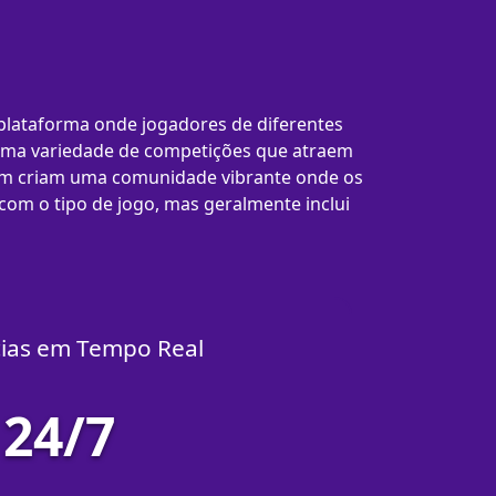
plataforma onde jogadores de diferentes
e uma variedade de competições que atraem
bém criam uma comunidade vibrante onde os
com o tipo de jogo, mas geralmente inclui
cias em Tempo Real
24/7