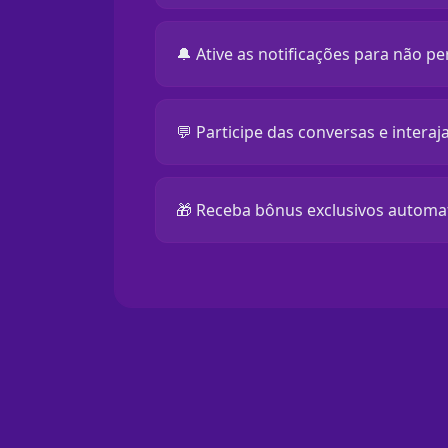
🔔 Ative as notificações para não p
💬 Participe das conversas e interaj
🎁 Receba bônus exclusivos autom