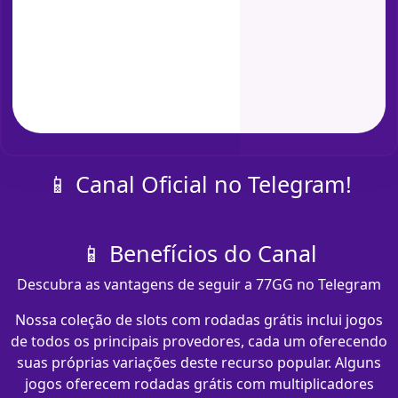
📱 Canal Oficial no Telegram!
📱 Benefícios do Canal
Descubra as vantagens de seguir a 77GG no Telegram
Nossa coleção de slots com rodadas grátis inclui jogos
de todos os principais provedores, cada um oferecendo
suas próprias variações deste recurso popular. Alguns
jogos oferecem rodadas grátis com multiplicadores