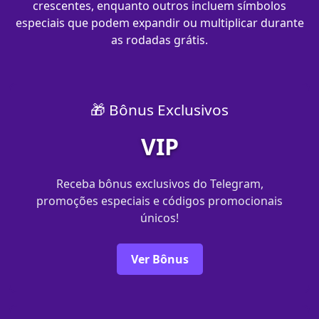
crescentes, enquanto outros incluem símbolos
especiais que podem expandir ou multiplicar durante
as rodadas grátis.
🎁 Bônus Exclusivos
VIP
Receba bônus exclusivos do Telegram,
promoções especiais e códigos promocionais
únicos!
Ver Bônus