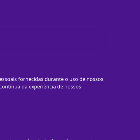
essoais fornecidas durante o uso de nossos
 contínua da experiência de nossos