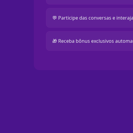
💬 Participe das conversas e interaj
🎁 Receba bônus exclusivos autom