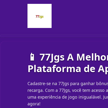
📱 77Jgs A Melho
Plataforma de A
Cadastre-se na 77Jgs para ganhar bônu
recarga. Com a 77Jgs, você tem acesso a
uma experiência de jogo inigualável. J
agora!