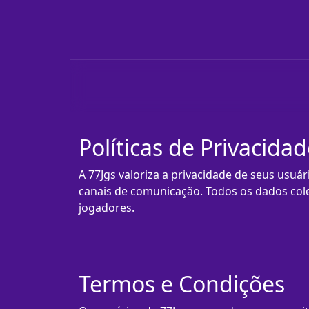
Políticas de Privacida
A 77Jgs valoriza a privacidade de seus usu
canais de comunicação. Todos os dados cole
jogadores.
Termos e Condições