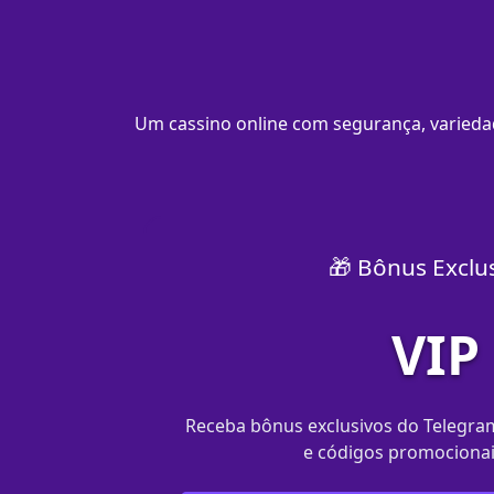
Um cassino online com segurança, variedad
🎁 Bônus Exclu
VIP
Receba bônus exclusivos do Telegra
e códigos promocionai