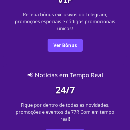
Receba bônus exclusivos do Telegram,
promoções especiais e códigos promocionais
únicos!
Ver Bônus
📢 Notícias em Tempo Real
24/7
Fique por dentro de todas as novidades,
promoções e eventos da 77R Com em tempo
real!