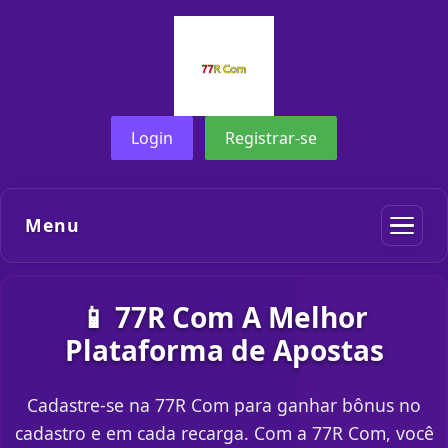
Login
Registrar-se
Menu
📱 77R Com A Melhor
Plataforma de Apostas
Cadastre-se na 77R Com para ganhar bônus no
cadastro e em cada recarga. Com a 77R Com, você