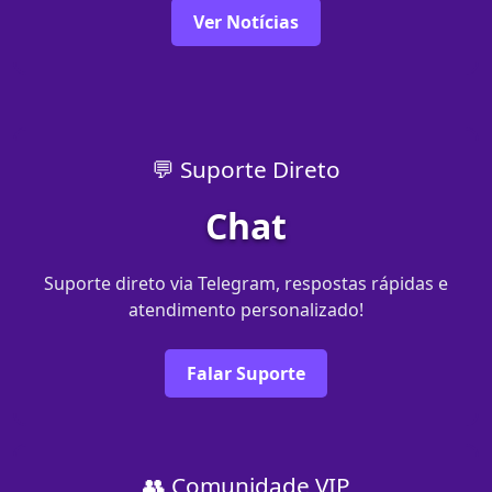
Ver Notícias
💬 Suporte Direto
Chat
Suporte direto via Telegram, respostas rápidas e
atendimento personalizado!
Falar Suporte
👥 Comunidade VIP