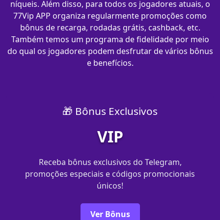
níqueis. Além disso, para todos os jogadores atuais, o
77Vip APP organiza regularmente promoções como
bônus de recarga, rodadas grátis, cashback, etc.
Também temos um programa de fidelidade por meio
do qual os jogadores podem desfrutar de vários bônus
e benefícios.
🎁 Bônus Exclusivos
VIP
Receba bônus exclusivos do Telegram,
promoções especiais e códigos promocionais
únicos!
Ver Bônus