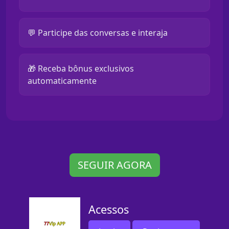
💬 Participe das conversas e interaja
🎁 Receba bônus exclusivos
automaticamente
SEGUIR AGORA
Acessos