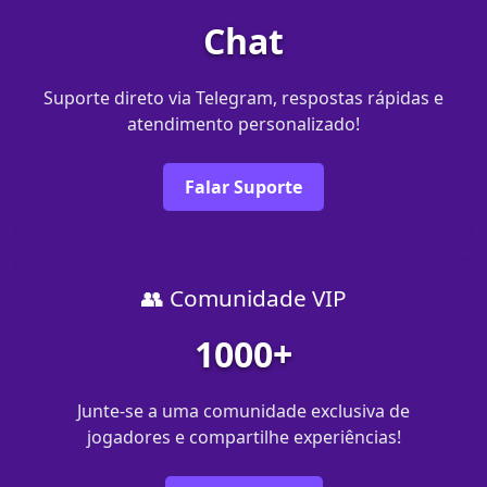
Chat
Suporte direto via Telegram, respostas rápidas e
atendimento personalizado!
Falar Suporte
👥 Comunidade VIP
1000+
Junte-se a uma comunidade exclusiva de
jogadores e compartilhe experiências!