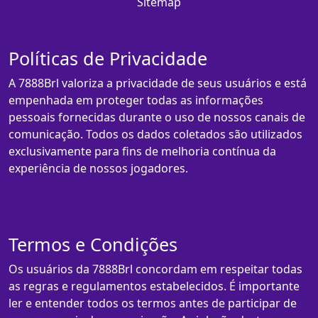
Sitemap
Políticas de Privacidade
A 7888Brl valoriza a privacidade de seus usuários e está
empenhada em proteger todas as informações
pessoais fornecidas durante o uso de nossos canais de
comunicação. Todos os dados coletados são utilizados
exclusivamente para fins de melhoria contínua da
experiência de nossos jogadores.
Termos e Condições
Os usuários da 7888Brl concordam em respeitar todas
as regras e regulamentos estabelecidos. É importante
ler e entender todos os termos antes de participar de