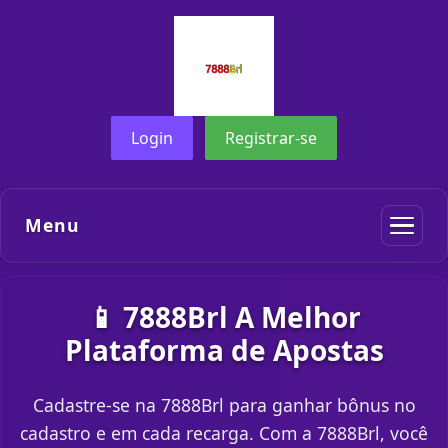
Login
Registrar-se
Menu
📱 7888Brl A Melhor
Plataforma de Apostas
Cadastre-se na 7888Brl para ganhar bônus no
cadastro e em cada recarga. Com a 7888Brl, você