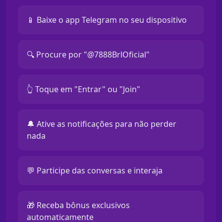
📱 Baixe o app Telegram no seu dispositivo
🔍 Procure por "@7888BrlOficial"
👆 Toque em "Entrar" ou "Join"
🔔 Ative as notificações para não perder
nada
💬 Participe das conversas e interaja
🎁 Receba bônus exclusivos
automaticamente