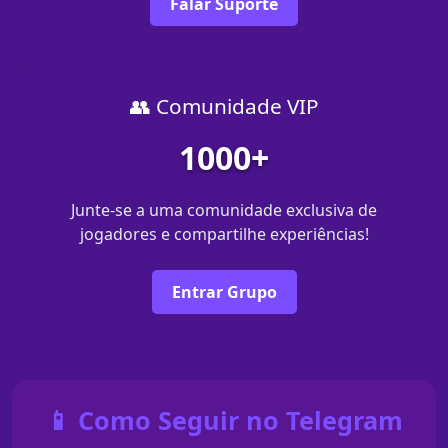
Falar Suporte
👥 Comunidade VIP
1000+
Junte-se a uma comunidade exclusiva de
jogadores e compartilhe experiências!
Entrar Grupo
📱 Como Seguir no Telegram