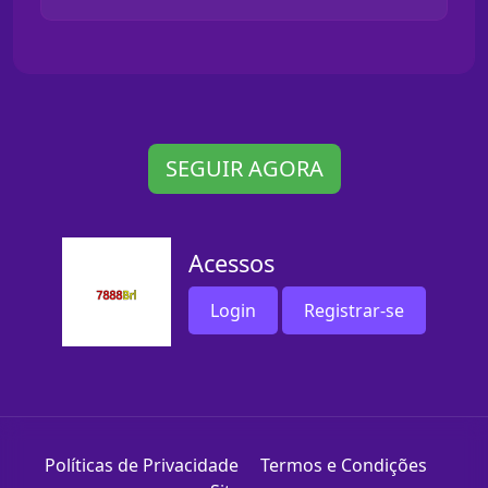
SEGUIR AGORA
Acessos
Login
Registrar-se
Políticas de Privacidade
Termos e Condições