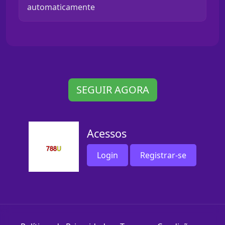
automaticamente
SEGUIR AGORA
Acessos
Login
Registrar-se