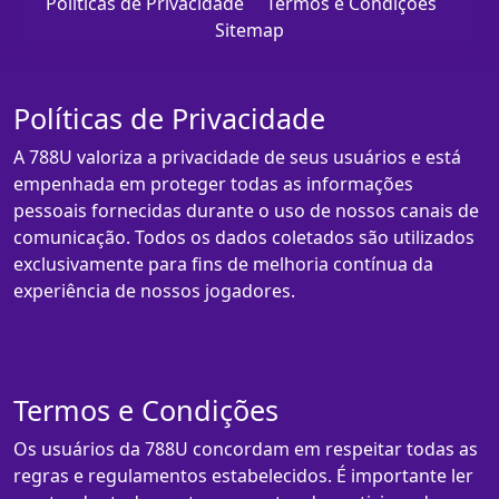
Políticas de Privacidade
Termos e Condições
Sitemap
Políticas de Privacidade
A 788U valoriza a privacidade de seus usuários e está
empenhada em proteger todas as informações
pessoais fornecidas durante o uso de nossos canais de
comunicação. Todos os dados coletados são utilizados
exclusivamente para fins de melhoria contínua da
experiência de nossos jogadores.
Termos e Condições
Os usuários da 788U concordam em respeitar todas as
regras e regulamentos estabelecidos. É importante ler