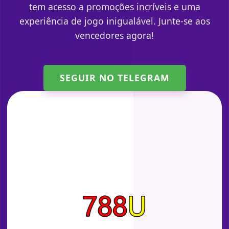
tem acesso a promoções incríveis e uma
experiência de jogo inigualável. Junte-se aos
vencedores agora!
SEGUIR NO TELEGRAM