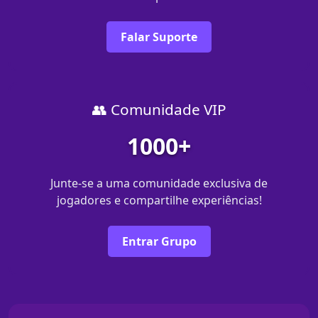
Falar Suporte
👥 Comunidade VIP
1000+
Junte-se a uma comunidade exclusiva de
jogadores e compartilhe experiências!
Entrar Grupo