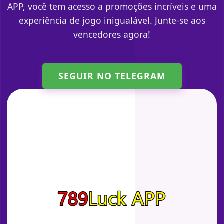
APP, você tem acesso a promoções incríveis e uma
experiência de jogo inigualável. Junte-se aos
vencedores agora!
SEGUIR NO TELEGRAM