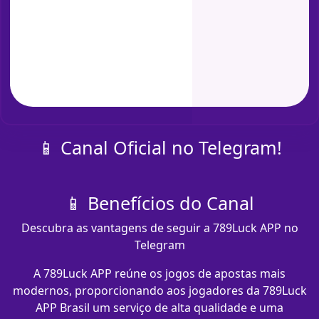
📱 Canal Oficial no Telegram!
📱 Benefícios do Canal
Descubra as vantagens de seguir a 789Luck APP no
Telegram
A 789Luck APP reúne os jogos de apostas mais
modernos, proporcionando aos jogadores da 789Luck
APP Brasil um serviço de alta qualidade e uma