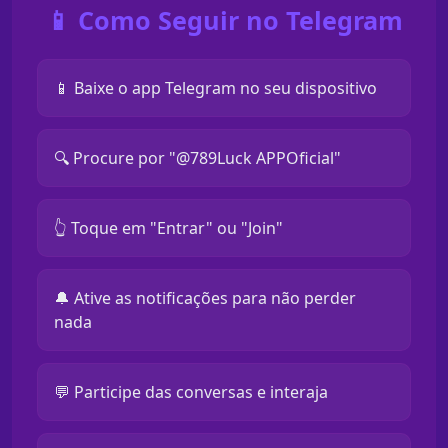
📱 Como Seguir no Telegram
📱 Baixe o app Telegram no seu dispositivo
🔍 Procure por "@789Luck APPOficial"
👆 Toque em "Entrar" ou "Join"
🔔 Ative as notificações para não perder
nada
💬 Participe das conversas e interaja