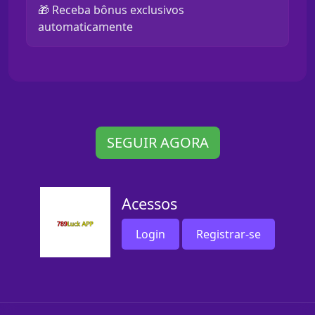
🎁 Receba bônus exclusivos
automaticamente
SEGUIR AGORA
Acessos
Login
Registrar-se