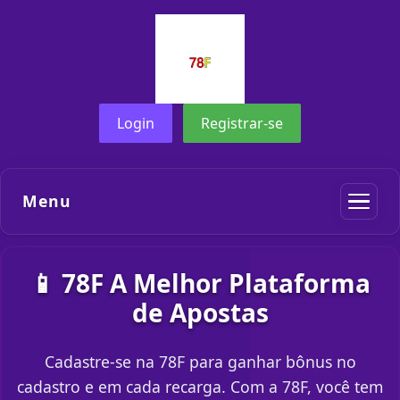
Login
Registrar-se
Menu
📱 78F A Melhor Plataforma
de Apostas
Cadastre-se na 78F para ganhar bônus no
cadastro e em cada recarga. Com a 78F, você tem