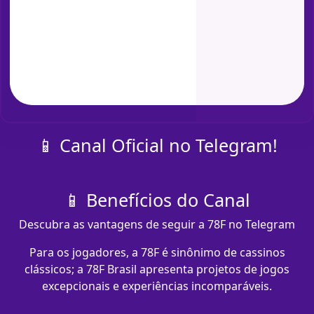
📱 Canal Oficial no Telegram!
📱 Benefícios do Canal
Descubra as vantagens de seguir a 78F no Telegram
Para os jogadores, a 78F é sinônimo de cassinos
clássicos; a 78F Brasil apresenta projetos de jogos
excepcionais e experiências incomparáveis.