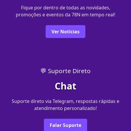
Fique por dentro de todas as novidades,
promoções e eventos da 78N em tempo real!
Ver Notícias
💬 Suporte Direto
Chat
Suporte direto via Telegram, respostas rápidas e
atendimento personalizado!
Falar Suporte