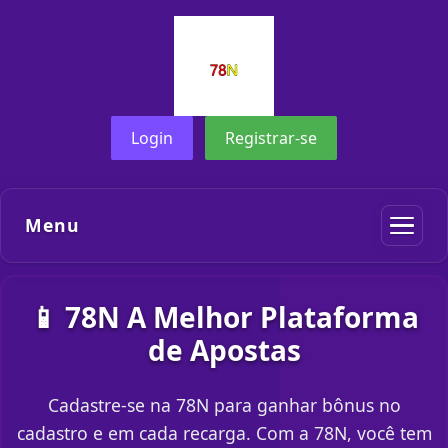
Login
Registrar-se
Menu
📱 78N A Melhor Plataforma
de Apostas
Cadastre-se na 78N para ganhar bônus no
cadastro e em cada recarga. Com a 78N, você tem