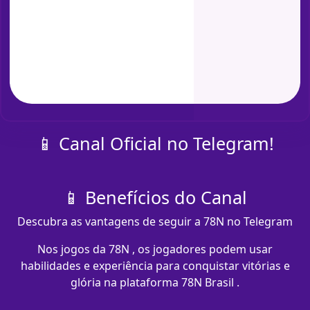
📱 Canal Oficial no Telegram!
📱 Benefícios do Canal
Descubra as vantagens de seguir a 78N no Telegram
Nos jogos da 78N , os jogadores podem usar
habilidades e experiência para conquistar vitórias e
glória na plataforma 78N Brasil .