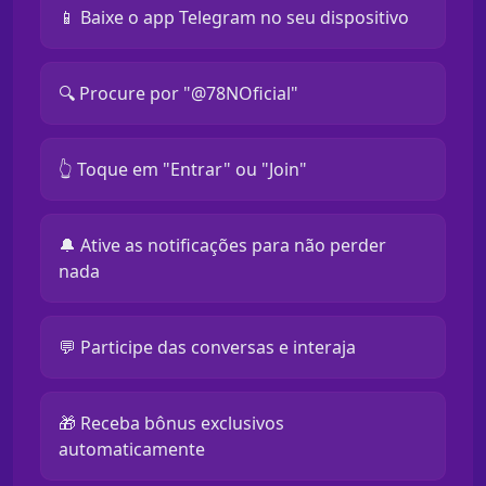
📱 Baixe o app Telegram no seu dispositivo
🔍 Procure por "@78NOficial"
👆 Toque em "Entrar" ou "Join"
🔔 Ative as notificações para não perder
nada
💬 Participe das conversas e interaja
🎁 Receba bônus exclusivos
automaticamente