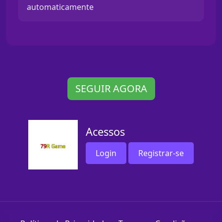
automaticamente
SEGUIR AGORA
Acessos
Login
Registrar-se