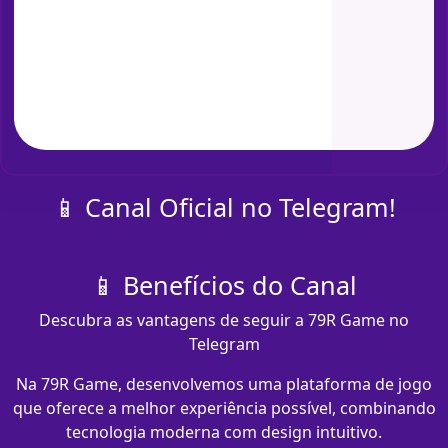
📱 Canal Oficial no Telegram!
📱 Benefícios do Canal
Descubra as vantagens de seguir a 79R Game no
Telegram
Na 79R Game, desenvolvemos uma plataforma de jogo
que oferece a melhor experiência possível, combinando
tecnologia moderna com design intuitivo.