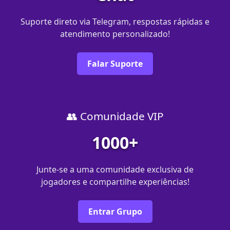
Suporte direto via Telegram, respostas rápidas e
atendimento personalizado!
Falar Suporte
👥 Comunidade VIP
1000+
Junte-se a uma comunidade exclusiva de
jogadores e compartilhe experiências!
Entrar Grupo