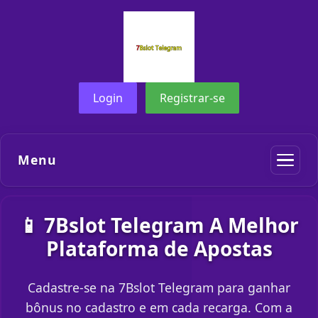
Login
Registrar-se
Menu
📱 7Bslot Telegram A Melhor
Plataforma de Apostas
Cadastre-se na 7Bslot Telegram para ganhar
bônus no cadastro e em cada recarga. Com a