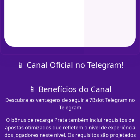
📱 Canal Oficial no Telegram!
📱 Benefícios do Canal
Descubra as vantagens de seguir a 7Bslot Telegram no
Telegram
O bônus de recarga Prata também inclui requisitos de
apostas otimizados que refletem o nível de experiência
dos jogadores neste nível. Os requisitos são projetados