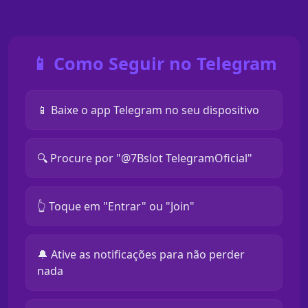
📱 Como Seguir no Telegram
📱 Baixe o app Telegram no seu dispositivo
🔍 Procure por "@7Bslot TelegramOficial"
👆 Toque em "Entrar" ou "Join"
🔔 Ative as notificações para não perder
nada