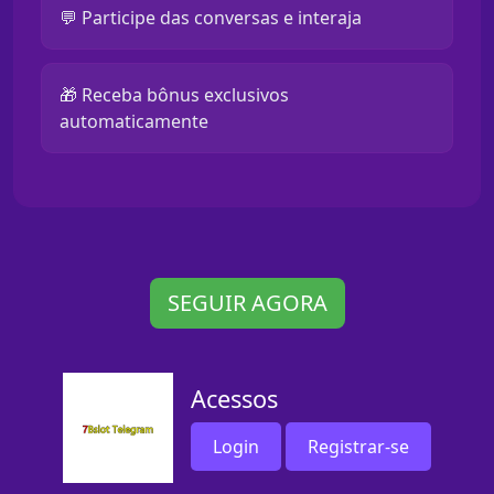
💬 Participe das conversas e interaja
🎁 Receba bônus exclusivos
automaticamente
SEGUIR AGORA
Acessos
Login
Registrar-se