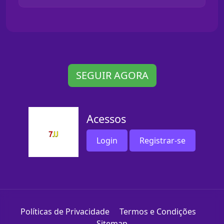
SEGUIR AGORA
Acessos
Login
Registrar-se
Políticas de Privacidade
Termos e Condições
Sitemap