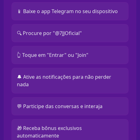
📱 Baixe o app Telegram no seu dispositivo
🔍 Procure por "@7JJOficial"
👆 Toque em "Entrar" ou "Join"
🔔 Ative as notificações para não perder
nada
💬 Participe das conversas e interaja
🎁 Receba bônus exclusivos
automaticamente