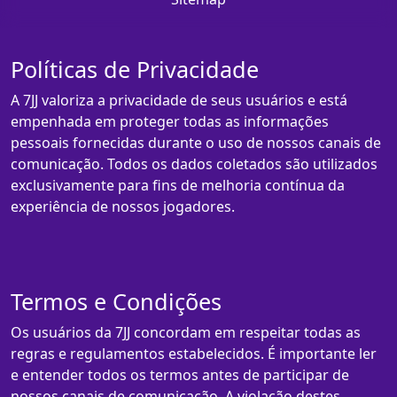
Políticas de Privacidade
A 7JJ valoriza a privacidade de seus usuários e está
empenhada em proteger todas as informações
pessoais fornecidas durante o uso de nossos canais de
comunicação. Todos os dados coletados são utilizados
exclusivamente para fins de melhoria contínua da
experiência de nossos jogadores.
Termos e Condições
Os usuários da 7JJ concordam em respeitar todas as
regras e regulamentos estabelecidos. É importante ler
e entender todos os termos antes de participar de
nossos canais de comunicação. A violação destes