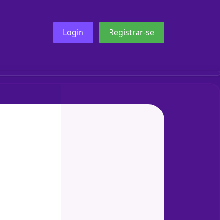
Login
Registrar-se