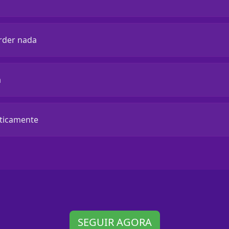
erder nada
a
aticamente
SEGUIR AGORA