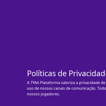
Políticas de Privacida
A 7YAA Plataforma valoriza a privacidade d
uso de nossos canais de comunicação. Todos
nossos jogadores.