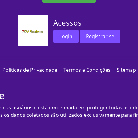
Acessos
Login
Registrar-se
Políticas de Privacidade
Termos e Condições
Sitemap
de
e seus usuários e está empenhada em proteger todas as in
 os dados coletados são utilizados exclusivamente para fi