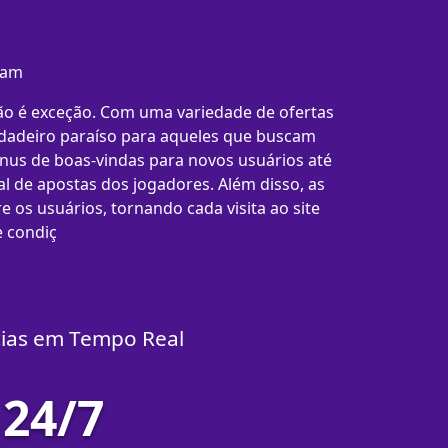
ram
o é exceção. Com uma variedade de ofertas
dadeiro paraíso para aqueles que buscam
nus de boas-vindas para novos usuários até
l de apostas dos jogadores. Além disso, as
os usuários, tornando cada visita ao site
e condiç
cias em Tempo Real
24/7