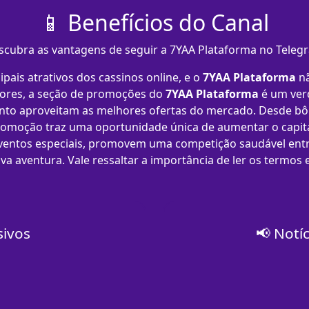
📱 Benefícios do Canal
scubra as vantagens de seguir a 7YAA Plataforma no Teleg
ais atrativos dos cassinos online, e o
7YAA Plataforma
nã
dores, a seção de promoções do
7YAA Plataforma
é um ver
nto aproveitam as melhores ofertas do mercado. Desde bô
romoção traz uma oportunidade única de aumentar o capita
entos especiais, promovem uma competição saudável entre 
a aventura. Vale ressaltar a importância de ler os termos 
sivos
📢 Notí