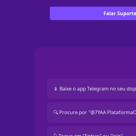
Falar Suport
📱 Baixe o app Telegram no seu disp
🔍 Procure por "@7YAA PlataformaOf