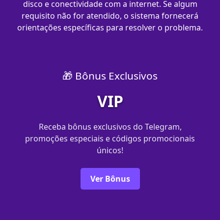
disco e conectividade com a internet. Se algum
requisito não for atendido, o sistema fornecerá
orientações específicas para resolver o problema.
🎁 Bônus Exclusivos
VIP
Receba bônus exclusivos do Telegram,
promoções especiais e códigos promocionais
únicos!
Ver Bônus