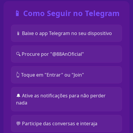
📱 Como Seguir no Telegram
📱 Baixe o app Telegram no seu dispositivo
🔍 Procure por "@88AnOficial"
👆 Toque em "Entrar" ou "Join"
🔔 Ative as notificações para não perder
nada
💬 Participe das conversas e interaja