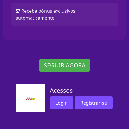
🎁 Receba bônus exclusivos
automaticamente
SEGUIR AGORA
Acessos
Login
Registrar-se