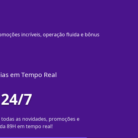
moções incríveis, operação fluida e bônus
cias em Tempo Real
24/7
e todas as novidades, promoções e
 da 89H em tempo real!