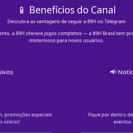
📱 Benefícios do Canal
Descubra as vantagens de seguir a 89H no Telegram
o, a 89H oferece jogos completos — a 89H Brasil tem pro
misteriosos para novos usuários.
sivos
📢 Notí
m, promoções especiais
Fique por dentro d
s únicos!
eventos