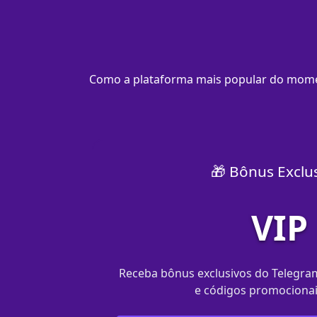
Como a plataforma mais popular do moment
🎁 Bônus Exclu
VIP
Receba bônus exclusivos do Telegra
e códigos promocionai