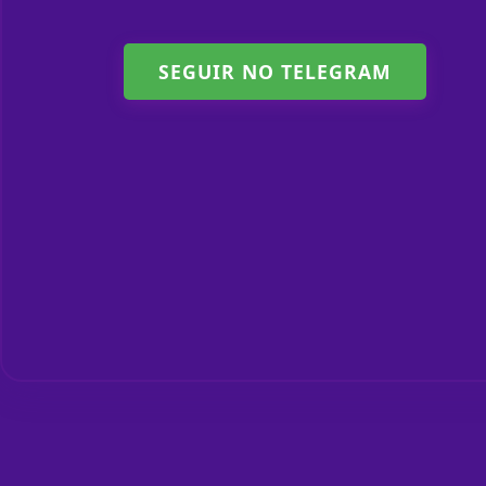
SEGUIR NO TELEGRAM