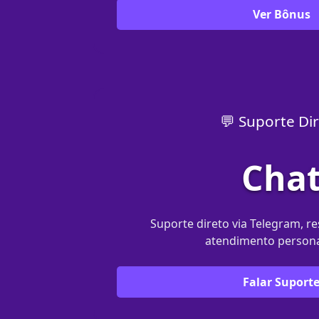
Ver Bônus
💬 Suporte Di
Cha
Suporte direto via Telegram, r
atendimento persona
Falar Suport