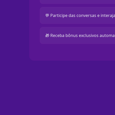
💬 Participe das conversas e interaj
🎁 Receba bônus exclusivos autom