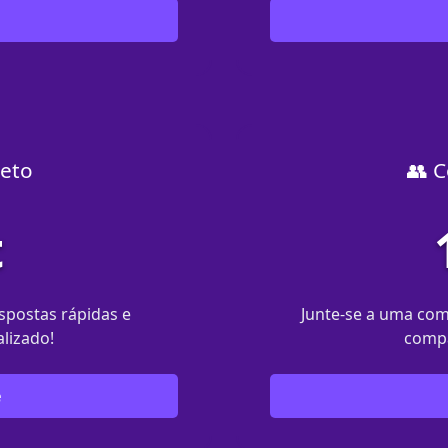
reto
👥 
t
espostas rápidas e
Junte-se a uma com
lizado!
compa
e