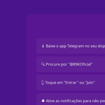
📱 Baixe o app Telegram no seu disp
🔍 Procure por "@89KOficial"
👆 Toque em "Entrar" ou "Join"
🔔 Ative as notificações para não p