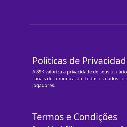
Políticas de Privacida
A 89K valoriza a privacidade de seus usuár
canais de comunicação. Todos os dados cole
jogadores.
Termos e Condições