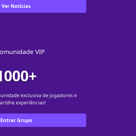
Ver Notícias
Comunidade VIP
1000+
unidade exclusiva de jogadores e
rtilhe experiências!
Entrar Grupo