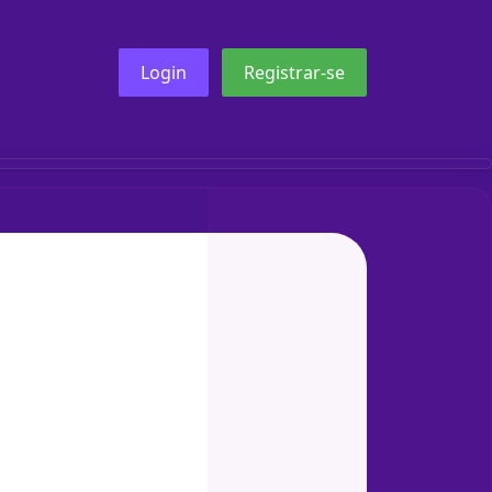
Login
Registrar-se