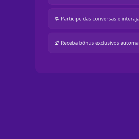
💬 Participe das conversas e interaj
🎁 Receba bônus exclusivos autom