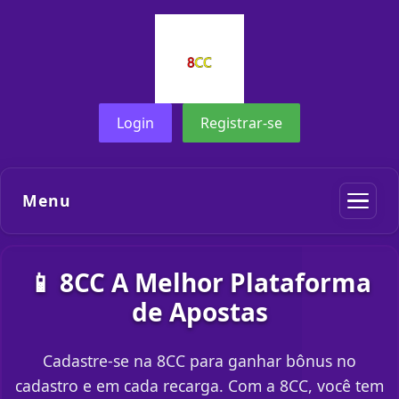
Login
Registrar-se
Menu
📱 8CC A Melhor Plataforma
de Apostas
Cadastre-se na 8CC para ganhar bônus no
cadastro e em cada recarga. Com a 8CC, você tem