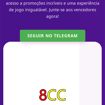
acesso a promoções incríveis e uma experiência
de jogo inigualável. Junte-se aos vencedores
agora!
SEGUIR NO TELEGRAM