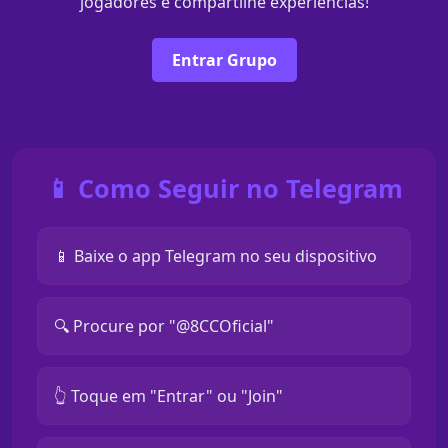
jogadores e compartilhe experiências!
Entrar Grupo
📱 Como Seguir no Telegram
📱 Baixe o app Telegram no seu dispositivo
🔍 Procure por "@8CCOficial"
👆 Toque em "Entrar" ou "Join"