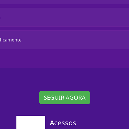
a
aticamente
SEGUIR AGORA
Acessos