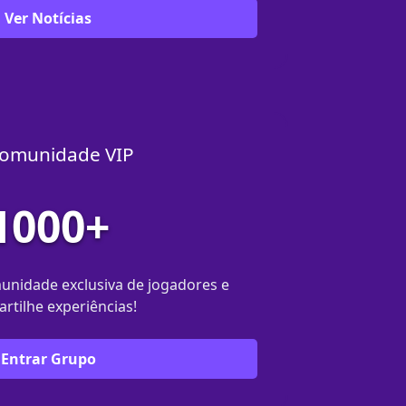
Ver Notícias
Comunidade VIP
1000+
unidade exclusiva de jogadores e
rtilhe experiências!
Entrar Grupo