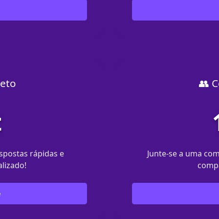
reto
👥 
t
espostas rápidas e
Junte-se a uma com
lizado!
compa
e