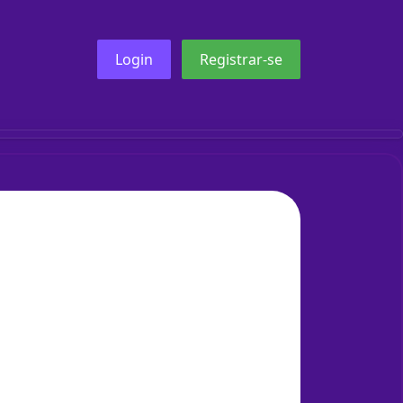
Login
Registrar-se