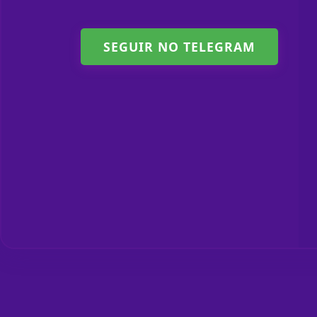
SEGUIR NO TELEGRAM